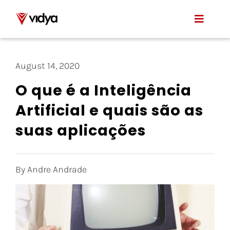
Skip
to
Toggle
content
Naviga
Applications
August 14, 2020
Product
O que é a Inteligência
Artificial e quais são as
About Us
suas aplicações
Resources
Contact
By Andre Andrade