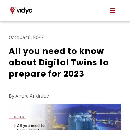
Skip
to
Toggle
content
Naviga
Applications
October 6, 2022
Product
All you need to know
about Digital Twins to
About Us
prepare for 2023
Resources
Contact
By Andre Andrade