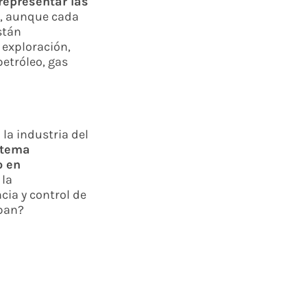
epresentar las
o, aunque cada
stán
 exploración,
etróleo, gas
la industria del
stema
o en
 la
cia y control de
ban?