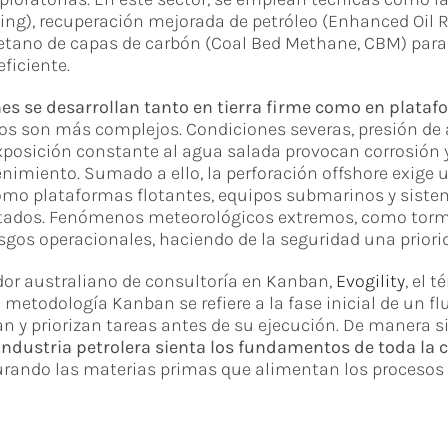
king), recuperación mejorada de petróleo (Enhanced Oil R
etano de capas de carbón (Coal Bed Methane, CBM) para 
ficiente.
nes se desarrollan tanto en tierra firme como en plata
íos son más complejos. Condiciones severas, presión de
exposición constante al agua salada provocan corrosión
imiento. Sumado a ello, la perforación offshore exige u
como plataformas flotantes, equipos submarinos y siste
tados. Fenómenos meteorológicos extremos, como torm
sgos operacionales, haciendo de la seguridad una priori
dor australiano de consultoría en Kanban,
Evogility
, el 
metodología Kanban se refiere a la fase inicial de un flu
n y priorizan tareas antes de su ejecución. De manera s
industria petrolera sienta los fundamentos de toda la
urando las materias primas que alimentan los procesos