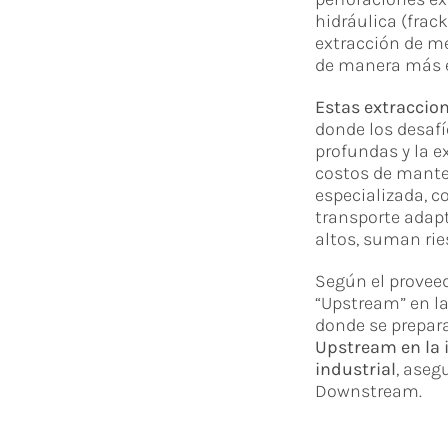
hidráulica (frac
extracción de m
de manera más e
Estas extraccio
donde los desaf
profundas y la 
costos de manten
especializada, 
transporte adap
altos, suman rie
Según el provee
“Upstream” en la 
donde se prepara
Upstream en la 
industrial
, aseg
Downstream.