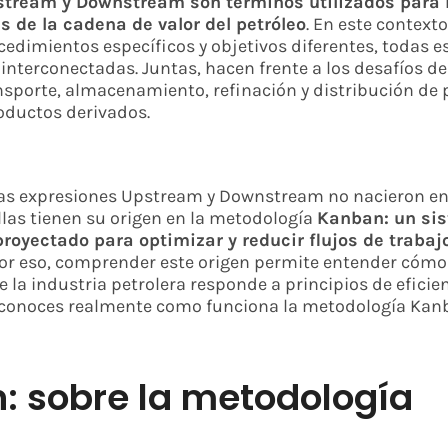
tream y Downstream són términos utilizados para r
s de la cadena de valor del petróleo
. En este context
edimientos específicos y objetivos diferentes, todas e
nterconectadas. Juntas, hacen frente a los desafíos de
sporte, almacenamiento, refinación y distribución de p
roductos derivados.
as expresiones Upstream y Downstream no nacieron en 
Ellas tienen su origen en la metodología
Kanban: un si
royectado para optimizar y reducir flujos de trabaj
Por eso, comprender este origen permite entender cómo
la industria petrolera responde a principios de eficien
 conoces realmente como funciona la metodología Kan
: sobre la metodología