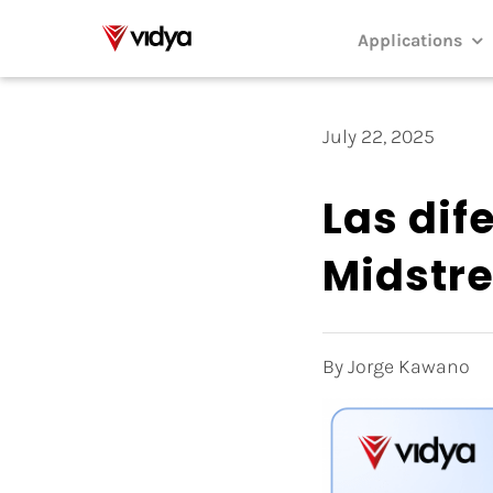
Skip
to
Applications
content
July 22, 2025
Las dif
Midstr
By Jorge Kawano