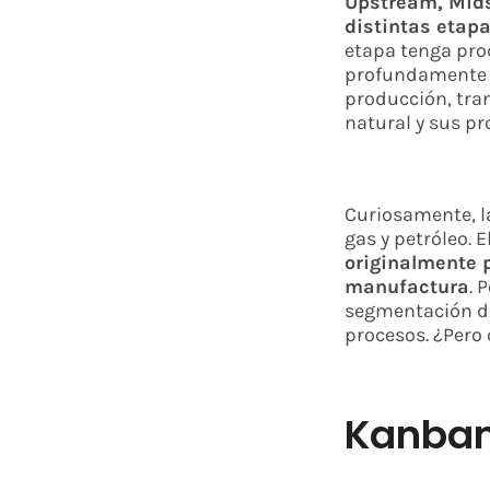
Upstream, Mids
distintas etapa
etapa tenga proc
profundamente i
producción, tran
natural y sus p
Curiosamente, l
gas y petróleo. 
originalmente p
manufactura
. 
segmentación de 
procesos. ¿Pero
Kanban