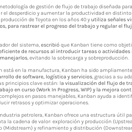
todología de gestión de flujo de trabajo diseñada para
cir el desperdicio y aumentar la productividad en distinto
 producción de Toyota en los años 40 y
utiliza señales v
os, para rastrear el progreso del trabajo y regular el flu
eador del sistema,
escribió
que Kanban tiene como objet
ficiente de recursos al introducir tareas o actividades
 manejarlos
, evitando la sobrecarga y sobreproducción.
n está en la manufactura, Kanban ha sido ampliament
rrollo de software, logística y servicios
, gracias a su ad
s principios clave están: l
a visualización del flujo de tr
rabajo en curso (Work In Progress, WIP) y la mejora con
 complejos en pasos manejables, Kanban ayuda a identif
ducir retrasos y optimizar operaciones.
 industria petrolera, Kanban ofrece una estructura útil p
 la cadena de valor: exploración y producción (Upstrea
(Midstream) y refinamiento y distribución (Downstrea