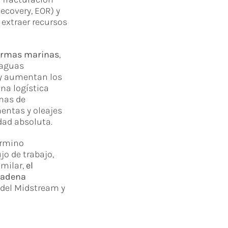
ecovery, EOR) y
extraer recursos
formas marinas
,
 aguas
 y aumentan los
na logística
mas de
entas y oleajes
dad absoluta.
término
jo de trabajo,
imilar,
el
 cadena
 del Midstream y