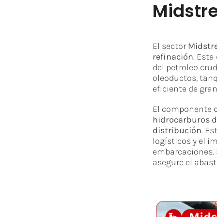
Midstr
El sector
Midstre
refinación
. Esta
del petroleo cru
oleoductos, tanq
eficiente de gra
El componente c
hidrocarburos de
distribución
. E
logísticos y el
embarcaciones. 
asegure el abas