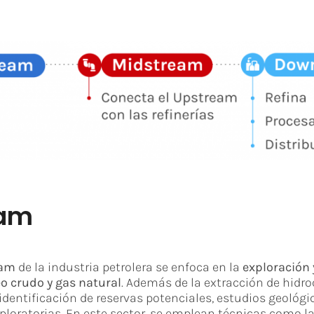
eam
eam
de la industria petrolera se enfoca en la
exploración
o crudo y gas natural
. Además de la extracción de hidro
 identificación de reservas potenciales, estudios geológi
ploratorias. En este sector, se emplean técnicas como la