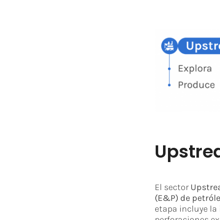
Upstr
El sector
Upstr
(E&P) de petróle
etapa incluye la
perforaciones ex