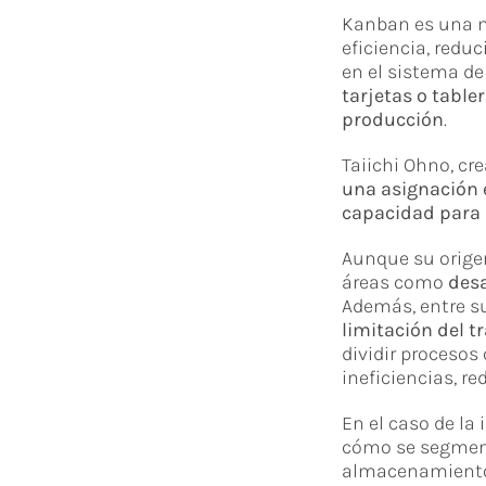
Kanban es una me
eficiencia, redu
en el sistema de
tarjetas o tabler
producción
.
Taiichi Ohno, cr
una asignación e
capacidad para
Aunque su orige
áreas como
desa
Además, entre su
limitación del t
dividir procesos
ineficiencias, re
En el caso de la
cómo se segmenta
almacenamiento 