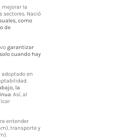
 mejorar la
s sectores. Nació
isuales, como
jo de
ivo
garantizar
 solo cuando hay
e adoptado en
aptabilidad.
abajo, la
tinua
. Así, al
icar
ara entender
m), transporte y
m).