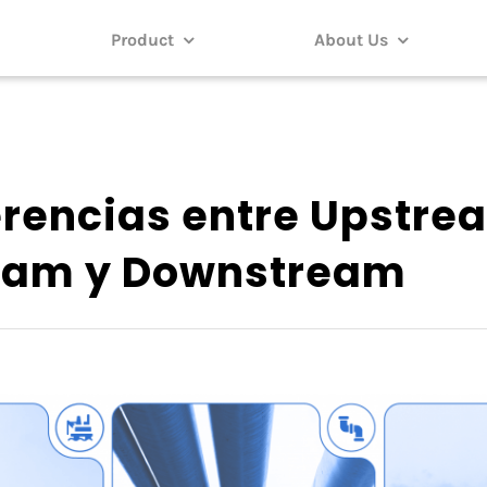
Product
About Us
erencias entre Upstre
eam y Downstream