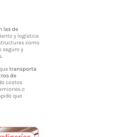
 las de
ento y logística
aestructuras como
o seguro y
.
 que
transporta
tros de
do costos
camiones o
mpido que