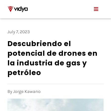
Skip
to
Toggle
content
Naviga
Applications
July 7, 2023
Product
Descubriendo el
potencial de drones en
About Us
la industria de gas y
Resources
petróleo
Contact
By Jorge Kawano