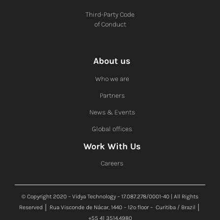
Third-Party Code
of Conduct
About us
Who we are
Partners
News & Events
Global offices
Work With Us
Careers
© Copyright 2020 – Vidya Technology – 17.087.278/0001-40 | All Rights
Reserved │ Rua Visconde de Nácar, 1440 – 12º floor – Curitiba / Brazil │
+55 41 3514.4980