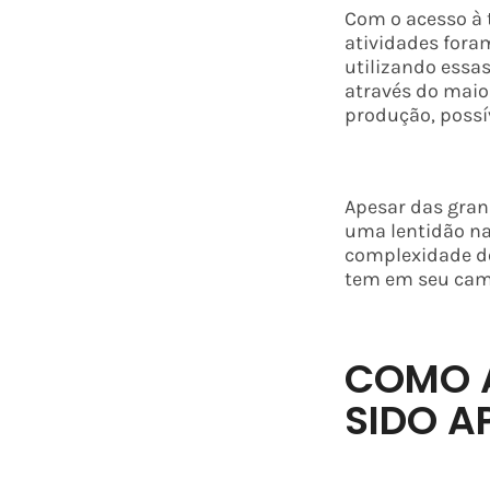
Com o acesso à te
atividades fora
utilizando essa
através do maior
produção, possí
Apesar das gran
uma lentidão na
complexidade do
tem em seu cam
COMO A
SIDO A