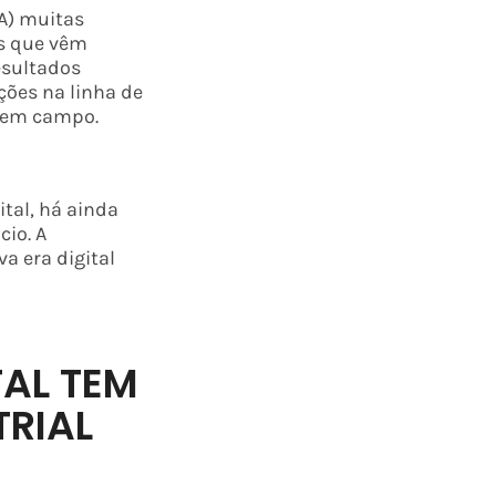
IA) muitas
as que vêm
esultados
ções na linha de
s em campo.
tal, há ainda
io. A
a era digital
AL TEM
TRIAL