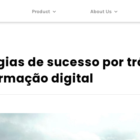
Product
About Us
gias de sucesso por t
rmação digital