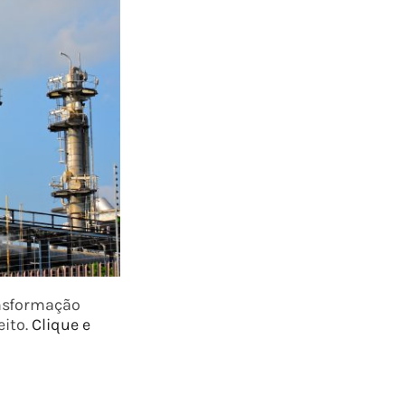
ansformação
eito.
Clique e