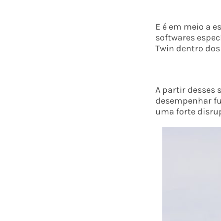
E é em meio a e
softwares especí
Twin dentro dos
A partir desses
desempenhar fun
uma forte disru