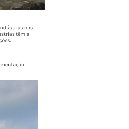
indústrias nos
ústrias têm a
ções.
lementação