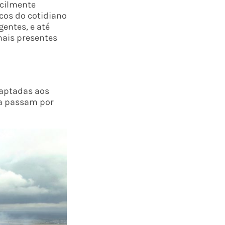
acilmente
cos do cotidiano
entes, e até
mais presentes
aptadas aos
da passam por