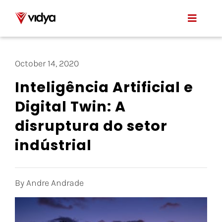
Skip
to
Toggle
content
Naviga
Applications
October 14, 2020
Product
Inteligência Artificial e
Digital Twin: A
About Us
disruptura do setor
Resources
indústrial
Contact
By Andre Andrade